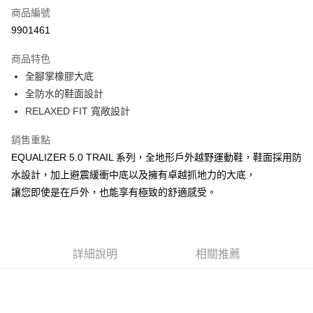
商品編號
超商取貨付款
9901461
運送方式
商品特色
全腳掌橡膠大底
全家取貨付款
全防水的鞋面設計
每筆NT$60，滿NT$1,000(含以上)免運費
RELAXED FIT 寬敞設計
7-11取貨付款
銷售重點
每筆NT$60，滿NT$1,000(含以上)免運費
EQUALIZER 5.0 TRAIL 系列，全地形戶外越野運動鞋，鞋面採用防
宅配
水設計，加上避震緩衝中底以及擁有卓越抓地力的大底，
每筆NT$80，滿NT$1,000(含以上)免運費
讓您即使是在戶外，也能享有極致的舒適感受。
詳細說明
相關推薦