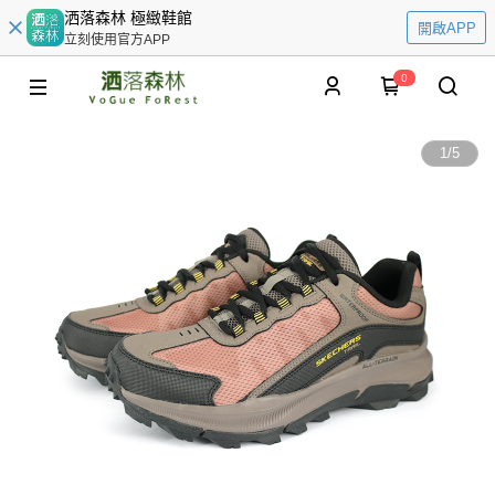
洒落森林 極緻鞋館
開啟APP
立刻使用官方APP
0
1
/
5