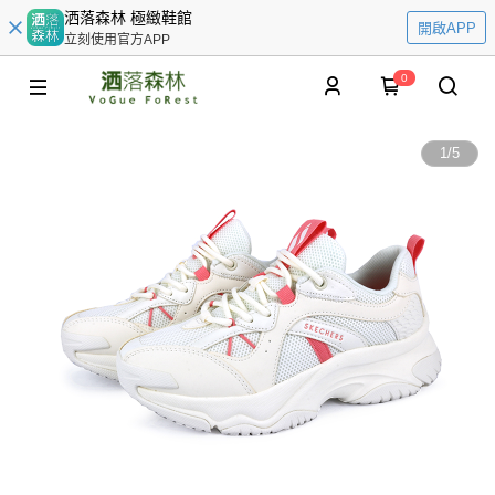
洒落森林 極緻鞋館
開啟APP
立刻使用官方APP
0
1
/
5