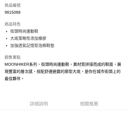
商品編號
超商取貨付款
9815088
運送方式
商品特色
街頭時尚運動鞋
全家取貨付款
大底策略性添加橡膠
每筆NT$60，滿NT$1,000(含以上)免運費
加強透氣記憶型泡棉鞋墊
7-11取貨付款
銷售重點
每筆NT$60，滿NT$1,000(含以上)免運費
MOONHIKER系列，街頭時尚運動鞋，異材質拼接而成的鞋面，展
宅配
現豐富的層次感，搭配舒適避震的廓型大底，是你在城市街頭上的
每筆NT$80，滿NT$1,000(含以上)免運費
最佳夥伴。
詳細說明
相關推薦