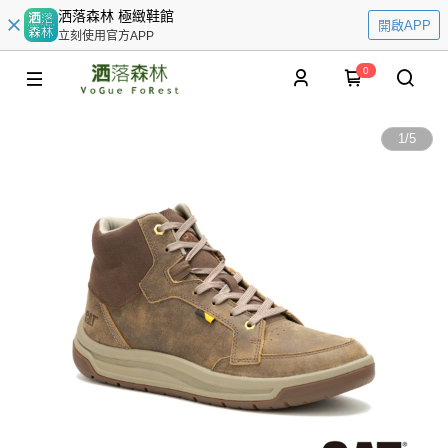
洒落森林 極緻鞋館
開啟APP
立刻使用官方APP
0
1
/
5