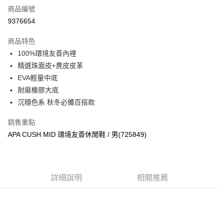
商品編號
超商取貨付款
9376654
運送方式
商品特色
100%環境友善內裡
全家取貨付款
精選珠面皮+麂皮皮革
每筆NT$60，滿NT$1,000(含以上)免運費
EVA輕量中底
7-11取貨付款
耐磨橡膠大底
每筆NT$60，滿NT$1,000(含以上)免運費
沉穩色系 秋冬必備百搭款
宅配
銷售重點
每筆NT$80，滿NT$1,000(含以上)免運費
APA CUSH MID 環境友善休閒鞋 / 男(725849)
詳細說明
相關推薦