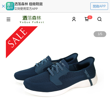
洒落森林 極緻鞋館
開啟APP
立刻使用官方APP
0
1
/
5