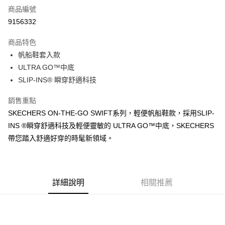
商品編號
超商取貨付款
9156332
運送方式
商品特色
帆船鞋套入款
全家取貨付款
ULTRA GO™中底
每筆NT$60，滿NT$1,000(含以上)免運費
SLIP-INS® 瞬穿舒適科技
7-11取貨付款
銷售重點
每筆NT$60，滿NT$1,000(含以上)免運費
SKECHERS ON-THE-GO SWIFT系列，輕便帆船鞋款，採用SLIP-
宅配
INS ®瞬穿舒適科技及輕便靈敏的 ULTRA GO™中底，SKECHERS
每筆NT$80，滿NT$1,000(含以上)免運費
帶您踏入舒適好穿的時髦新領域。
詳細說明
相關推薦