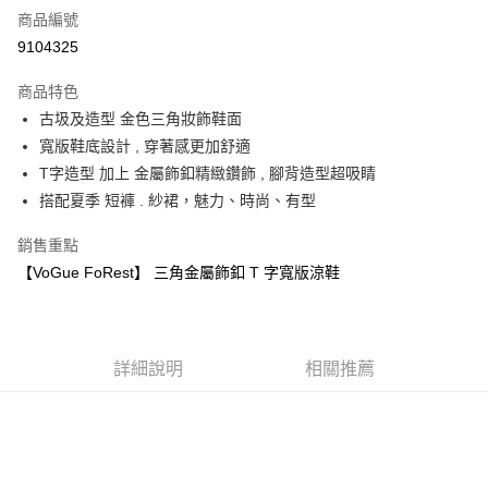
商品編號
超商取貨付款
9104325
運送方式
商品特色
古圾及造型 金色三角妝飾鞋面
全家取貨付款
寬版鞋底設計 , 穿著感更加舒適
每筆NT$60，滿NT$1,000(含以上)免運費
T字造型 加上 金屬飾釦精緻鑽飾 , 腳背造型超吸睛
7-11取貨付款
搭配夏季 短褲 . 紗裙，魅力、時尚、有型
每筆NT$60，滿NT$1,000(含以上)免運費
銷售重點
宅配
【VoGue FoRest】 三角金屬飾釦 T 字寬版涼鞋
每筆NT$80，滿NT$1,000(含以上)免運費
詳細說明
相關推薦