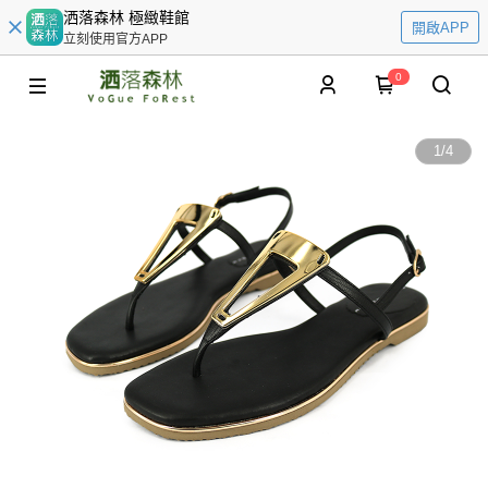
洒落森林 極緻鞋館
開啟APP
立刻使用官方APP
0
1
/
4