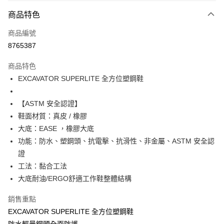
付款方式
商品特色
信用卡一次付款
商品編號
超商取貨付款
8765387
運送方式
商品特色
EXCAVATOR SUPERLITE 全方位塑鋼鞋
全家取貨付款
每筆NT$60，滿NT$1,000(含以上)免運費
【ASTM 安全認證】
7-11取貨付款
鞋面材質：真皮 / 橡膠
每筆NT$60，滿NT$1,000(含以上)免運費
大底：EASE ，橡膠大底
功能：防水、塑鋼頭、抗電擊、抗滑性、非金屬、ASTM 安全認
宅配
證
每筆NT$80，滿NT$1,000(含以上)免運費
工法：黏合工法
大底耐油/ERGO舒適工作鞋整體結構
銷售重點
EXCAVATOR SUPERLITE 全方位塑鋼鞋