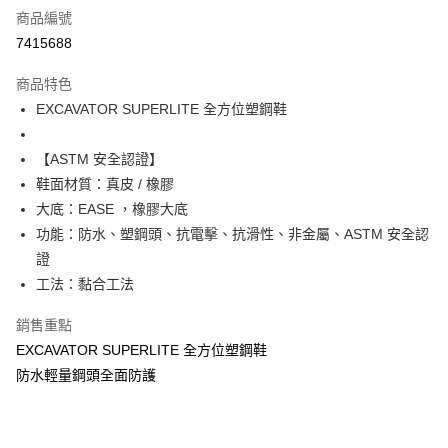
商品編號
超商取貨付款
7415688
運送方式
商品特色
EXCAVATOR SUPERLITE 全方位塑鋼鞋
全家取貨付款
每筆NT$60，滿NT$1,000(含以上)免運費
【ASTM 安全認證】
7-11取貨付款
鞋面材質：真皮 / 橡膠
每筆NT$60，滿NT$1,000(含以上)免運費
大底：EASE ，橡膠大底
功能：防水、塑鋼頭、抗電擊、抗滑性、非金屬、ASTM 安全認
宅配
證
每筆NT$80，滿NT$1,000(含以上)免運費
工法：黏合工法
銷售重點
EXCAVATOR SUPERLITE 全方位塑鋼鞋
防水輕量鋼頭全面防護