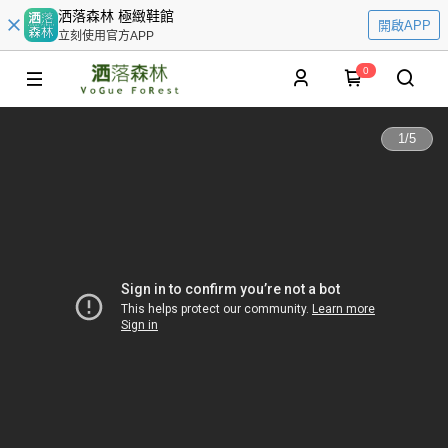
洒落森林 極緻鞋館
開啟APP
立刻使用官方APP
0
1
/
5