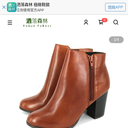
洒落森林 極緻鞋館
開啟APP
立刻使用官方APP
0
1
/
4