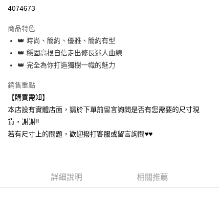
超商取貨付款
4074673
運送方式
商品特色
👑 時尚、簡約、優雅、簡約有型
全家取貨付款
👑 穩固高根自信走出修長迷人曲線
每筆NT$60，滿NT$1,000(含以上)免運費
👑 完全為你打造獨樹一幟的魅力
7-11取貨付款
銷售重點
每筆NT$60，滿NT$1,000(含以上)免運費
【購買需知】
宅配
本店設有實體店面，請於下單前留言詢問是否有您需要的尺寸現
每筆NT$80，滿NT$1,000(含以上)免運費
貨，謝謝!!
若有尺寸上的問題，歡迎撥打客服或留言詢問♥♥
詳細說明
相關推薦