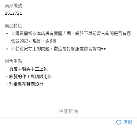
商品編號
超商取貨付款
2612721
運送方式
商品特色
☆購買需知☆本店設有實體店面，請於下單前留言詢問是否有您
全家取貨付款
需要的尺寸現貨，謝謝!!
每筆NT$60，滿NT$1,000(含以上)免運費
☆若有尺寸上的問題，歡迎撥打客服或留言詢問♥♥
7-11取貨付款
銷售重點
每筆NT$60，滿NT$1,000(含以上)免運費
‧真皮手製與手工上色
宅配
‧細膩的作工與精緻用料
每筆NT$80，滿NT$1,000(含以上)免運費
‧別緻雕花鞋面設計
相關推薦
客服