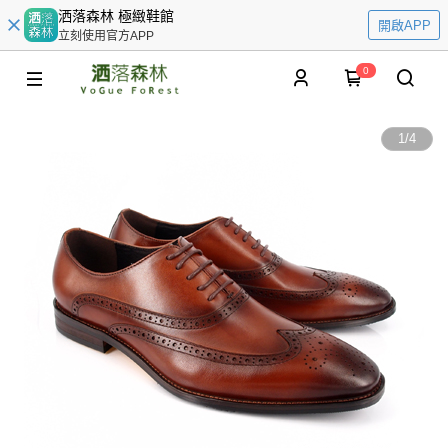
洒落森林 極緻鞋館
開啟APP
立刻使用官方APP
0
1
/
4