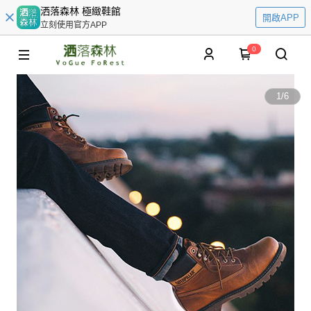
洒落森林 極緻鞋館
開啟APP
立刻使用官方APP
0
1
/
6