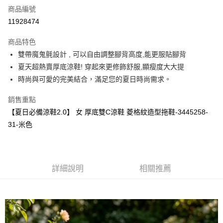
商品編號
超商取貨付款
11928474
運送方式
商品特色
雙帶魔鬼氈設計 , 可以自由調整腳背高度,能更服貼腳背
全家取貨付款
夏天超熱賣厚底涼鞋! 穿起來更修飾舒服,顯瘦度大大提
每筆NT$60，滿NT$1,000(含以上)免運費
時尚與可愛的完美結合，滿足您的夏日時尚需求。
7-11取貨付款
銷售重點
每筆NT$60，滿NT$1,000(含以上)免運費
【夏日必備涼鞋2.0】 女 厚底雙C涼鞋 菱格紋造型拖鞋-3445258-
宅配
31-米色
每筆NT$80，滿NT$1,000(含以上)免運費
詳細說明
相關推薦