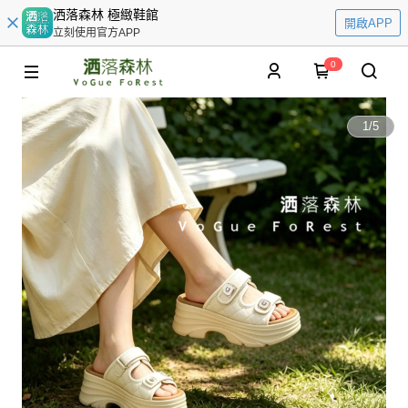
洒落森林 極緻鞋館
開啟APP
立刻使用官方APP
0
1
/
5