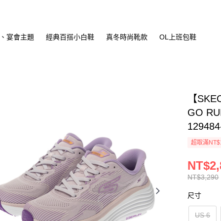
、宴會主題
經典百搭小白鞋
真冬時尚靴款
OL上班包鞋
【SKE
GO RU
12948
超取滿NT$
NT$2,
NT$3,290
尺寸
US 6