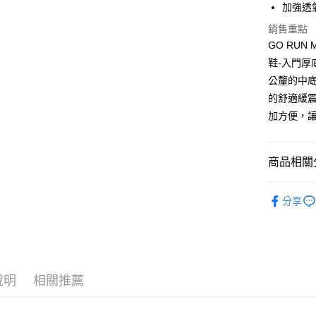
加強透
全家取貨
銷售重點
每筆NT$6
GO RUN
7-11取貨
鞋-入門厚底
每筆NT$6
公釐的中底
的舒適緩震
宅配
加方便，
每筆NT$8
商品相關分
SKECHE
分享
說明
相關推薦