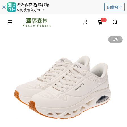
洒落森林 極緻鞋館
開啟APP
立刻使用官方APP
0
1
/
6