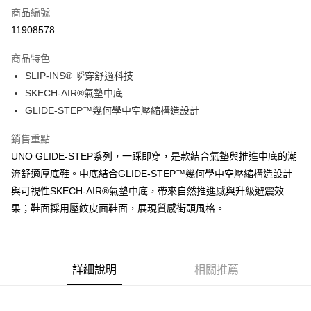
商品編號
超商取貨付款
11908578
運送方式
商品特色
SLIP-INS® 瞬穿舒適科技
全家取貨付款
SKECH-AIR®氣墊中底
每筆NT$60，滿NT$1,000(含以上)免運費
GLIDE-STEP™幾何學中空壓縮構造設計
7-11取貨付款
銷售重點
每筆NT$60，滿NT$1,000(含以上)免運費
UNO GLIDE-STEP系列，一踩即穿，是款結合氣墊與推進中底的潮
宅配
流舒適厚底鞋。中底結合GLIDE-STEP™幾何學中空壓縮構造設計
每筆NT$80，滿NT$1,000(含以上)免運費
與可視性SKECH-AIR®氣墊中底，帶來自然推進感與升級避震效
果；鞋面採用壓紋皮面鞋面，展現質感街頭風格。
詳細說明
相關推薦