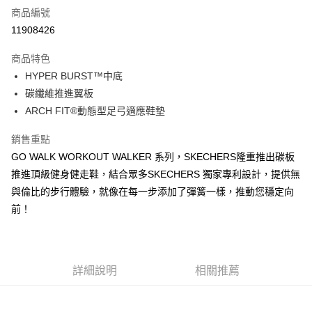
商品編號
超商取貨付款
11908426
運送方式
商品特色
HYPER BURST™中底
全家取貨付款
碳纖維推進翼板
每筆NT$60，滿NT$1,000(含以上)免運費
ARCH FIT®動態型足弓適應鞋墊
7-11取貨付款
銷售重點
每筆NT$60，滿NT$1,000(含以上)免運費
GO WALK WORKOUT WALKER 系列，SKECHERS隆重推出碳板
宅配
推進頂級健身健走鞋，結合眾多SKECHERS 獨家專利設計，提供無
每筆NT$80，滿NT$1,000(含以上)免運費
與倫比的步行體驗，就像在每一步添加了彈簧一樣，推動您穩定向
前！
詳細說明
相關推薦