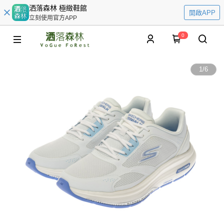
洒落森林 極緻鞋館
開啟APP
立刻使用官方APP
0
1
/
6