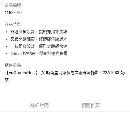
商品編號
超商取貨付款
11894764
運送方式
商品特色
舒適圓楦設計，挑戰穿搭零失誤
全家取貨付款
交錯閃鑽細帶，修飾腳背顯迷人
每筆NT$60，滿NT$1,000(含以上)免運費
一拉即穿設計，優雅穿脫超快速
7-11取貨付款
3.5cm 楔型底，穩固舒適均釋壓
每筆NT$60，滿NT$1,000(含以上)免運費
銷售重點
宅配
【VoGue FoRest】 女 時尚星河系多層次兩穿涼拖鞋-222A1063-奶
每筆NT$80，滿NT$1,000(含以上)免運費
茶
詳細說明
相關推薦