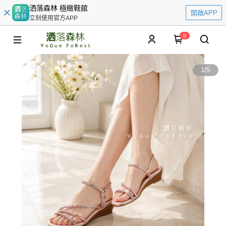
洒落森林 極緻鞋館
開啟APP
立刻使用官方APP
0
1
/
5