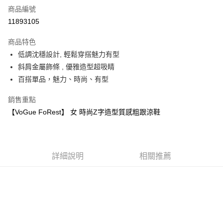
商品編號
超商取貨付款
11893105
運送方式
商品特色
低調沈穩設計, 輕鬆穿搭魅力有型
全家取貨付款
斜肩金屬飾條 , 優雅造型超吸睛
每筆NT$60，滿NT$1,000(含以上)免運費
百搭單品，魅力、時尚、有型
7-11取貨付款
銷售重點
每筆NT$60，滿NT$1,000(含以上)免運費
【VoGue FoRest】 女 時尚Z字造型質感粗跟涼鞋
宅配
每筆NT$80，滿NT$1,000(含以上)免運費
詳細說明
相關推薦