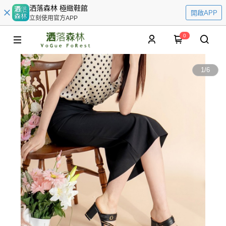
洒落森林 極緻鞋館
開啟APP
立刻使用官方APP
0
1
/
6