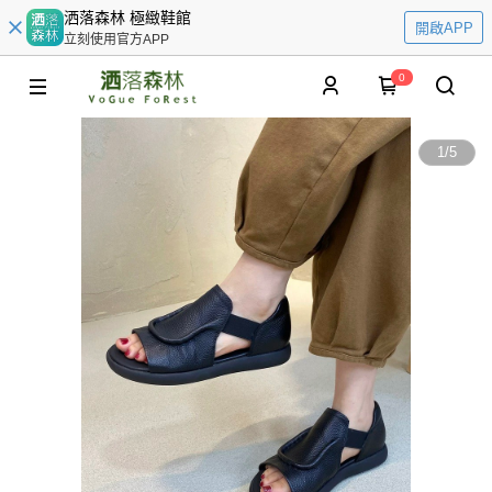
洒落森林 極緻鞋館
開啟APP
立刻使用官方APP
0
1
/
5