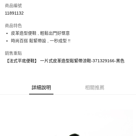
商品編號
超商取貨付款
11891132
運送方式
商品特色
皮革造型便鞋 , 輕鬆出門好愜意
全家取貨付款
時尚百搭 鬆緊帶設 , 一秒成型 !!
每筆NT$60，滿NT$1,000(含以上)免運費
銷售重點
7-11取貨付款
【法式平底便鞋】 一片式皮革造型鬆緊帶涼鞋-371329166-黑色
每筆NT$60，滿NT$1,000(含以上)免運費
宅配
每筆NT$80，滿NT$1,000(含以上)免運費
詳細說明
相關推薦