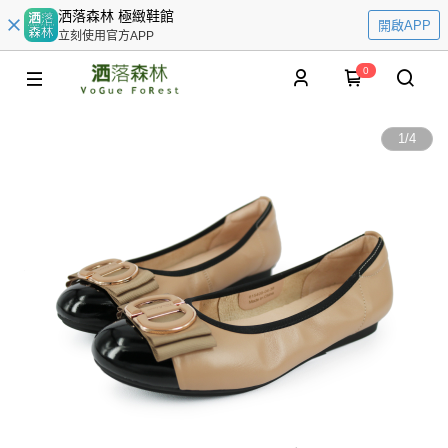
洒落森林 極緻鞋館
開啟APP
立刻使用官方APP
0
1
/
4