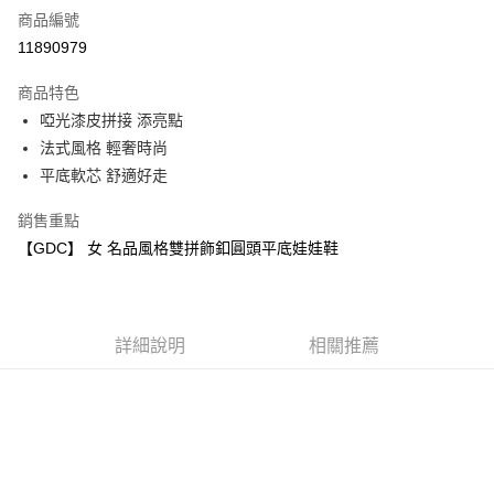
商品編號
超商取貨付款
11890979
運送方式
商品特色
啞光漆皮拼接 添亮點
全家取貨付款
法式風格 輕奢時尚
每筆NT$60，滿NT$1,000(含以上)免運費
平底軟芯 舒適好走
7-11取貨付款
銷售重點
每筆NT$60，滿NT$1,000(含以上)免運費
【GDC】 女 名品風格雙拼飾釦圓頭平底娃娃鞋
宅配
每筆NT$80，滿NT$1,000(含以上)免運費
詳細說明
相關推薦