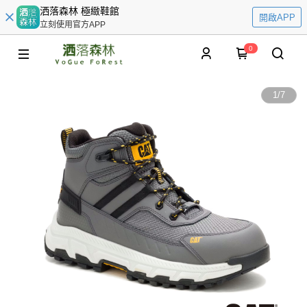
洒落森林 極緻鞋館
開啟APP
立刻使用官方APP
0
1
/
7