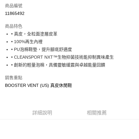
商品編號
超商取貨付款
11865492
運送方式
商品特色
• 真皮，全粒面塗層皮革
全家取貨付款
• 100%再生內裡
每筆NT$60，滿NT$1,000(含以上)免運費
• PU泡棉鞋墊，提升腳底舒適度
7-11取貨付款
• CLEANSPORT NXT™生物抑菌技術能抑制異味產生
每筆NT$60，滿NT$1,000(含以上)免運費
• 創新的輕量泡棉，具備靈敏緩震與卓越能量回饋
宅配
銷售重點
每筆NT$80，滿NT$1,000(含以上)免運費
BOOSTER VENT (US) 真皮休閒鞋
詳細說明
相關推薦