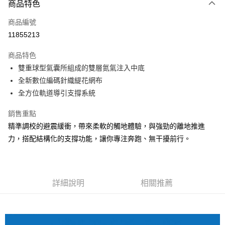
商品特色
信用卡一次付款
商品編號
超商取貨付款
11855213
運送方式
商品特色
雙重球型氣囊所組成的雙層氮氣注入中底
全家取貨付款
全新數位編碼針織緹花網布
每筆NT$60，滿NT$1,000(含以上)免運費
全方位軌道導引支撐系統
7-11取貨付款
銷售重點
每筆NT$60，滿NT$1,000(含以上)免運費
精準調校的避震緩衝，帶來柔軟的觸地體驗，與強勁的離地推進
宅配
力，搭配結構化的支撐功能，讓你專注奔跑、無干擾前行。
每筆NT$80，滿NT$1,000(含以上)免運費
詳細說明
相關推薦