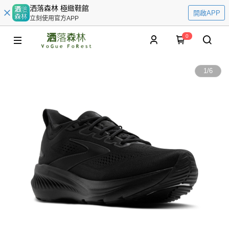
洒落森林 極緻鞋館
開啟APP
立刻使用官方APP
0
1
/
6