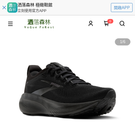
洒落森林 極緻鞋館
開啟APP
立刻使用官方APP
0
1
/
6