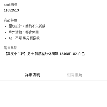
商品編號
超商取貨付款
11852513
運送方式
商品特色
壓紋設計，簡約不失質感
全家取貨付款
戶外活動、都會休閒
每筆NT$60，滿NT$1,000(含以上)免運費
缺一不可 型男百搭款
7-11取貨付款
銷售重點
每筆NT$60，滿NT$1,000(含以上)免運費
【真皮小白鞋】男士 質感壓紋休閒鞋-18468F182-白色
宅配
每筆NT$80，滿NT$1,000(含以上)免運費
詳細說明
相關推薦