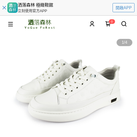
洒落森林 極緻鞋館
開啟APP
立刻使用官方APP
0
1
/
4