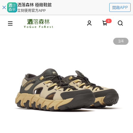
洒落森林 極緻鞋館
開啟APP
立刻使用官方APP
0
1
/
4