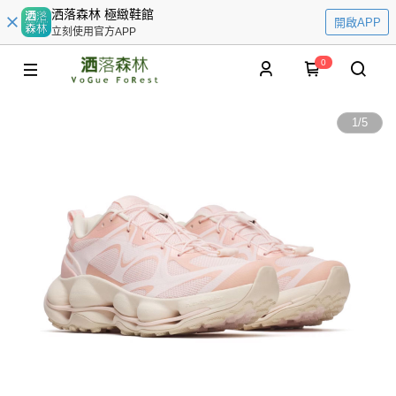
洒落森林 極緻鞋館
開啟APP
立刻使用官方APP
0
1
/
5