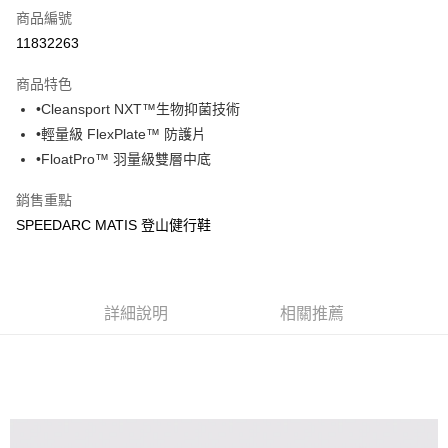
商品編號
超商取貨付款
11832263
ATM付款
商品特色
•Cleansport NXT™生物抑菌技術
運送方式
•輕量級 FlexPlate™ 防護片
全家取貨付款
•FloatPro™ 羽量級雙層中底
每筆NT$60，滿NT$1,000(含以上)免運費
銷售重點
7-11取貨付款
SPEEDARC MATIS 登山健行鞋
每筆NT$60，滿NT$1,000(含以上)免運費
宅配
每筆NT$80，滿NT$1,000(含以上)免運費
詳細說明
相關推薦