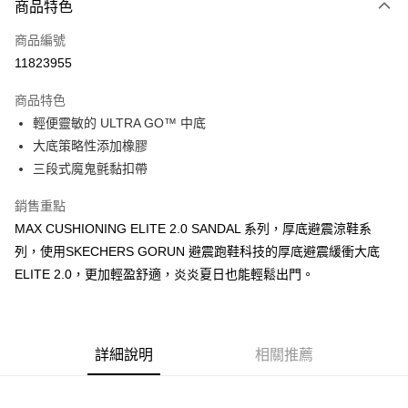
商品特色
信用卡一次付款
商品編號
超商取貨付款
11823955
運送方式
商品特色
輕便靈敏的 ULTRA GO™ 中底
全家取貨付款
大底策略性添加橡膠
每筆NT$60，滿NT$1,000(含以上)免運費
三段式魔鬼氈黏扣帶
7-11取貨付款
銷售重點
每筆NT$60，滿NT$1,000(含以上)免運費
MAX CUSHIONING ELITE 2.0 SANDAL 系列，厚底避震涼鞋系
宅配
列，使用SKECHERS GORUN 避震跑鞋科技的厚底避震緩衝大底
每筆NT$80，滿NT$1,000(含以上)免運費
ELITE 2.0，更加輕盈舒適，炎炎夏日也能輕鬆出門。
詳細說明
相關推薦