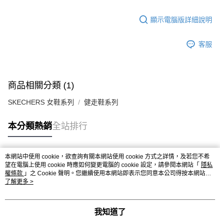
顯示電腦版詳細說明
客服
商品相關分類 (1)
SKECHERS 女鞋系列
健走鞋系列
本分類熱銷
全站排行
本網站中使用 cookie，欲查詢有關本網站使用 cookie 方式之詳情，及若您不希
熱門標籤
望在電腦上使用 cookie 時應如何變更電腦的 cookie 設定，請參閱本網站「
隱私
權條款
」之 Cookie 聲明。您繼續使用本網站即表示您同意本公司得按本網站使
用條款之 Cookie 聲明使用 cookie。
了解更多 >
我知道了