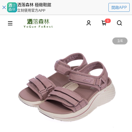
洒落森林 極緻鞋館
開啟APP
立刻使用官方APP
0
1
/
4