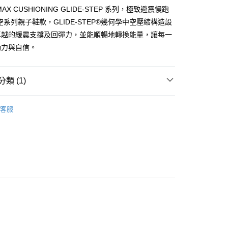
0，滿NT$1,000(含以上)免運費
MAX CUSHIONING GLIDE-STEP 系列，極致避震慢跑
付款
空系列親子鞋款，GLIDE-STEP®幾何學中空壓縮構造設
0，滿NT$1,000(含以上)免運費
卓越的緩震支撐及回彈力，並能順暢地轉換能量，讓每一
動力與自信。
0，滿NT$1,000(含以上)免運費
類 (1)
RS 童鞋
客服