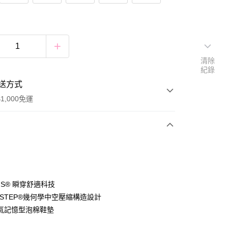
清除
紀錄
送方式
1,000免運
次付款
付款
-INS® 瞬穿舒適科技
E-STEP®幾何學中空壓縮構造設計
氣記憶型泡棉鞋墊
付款