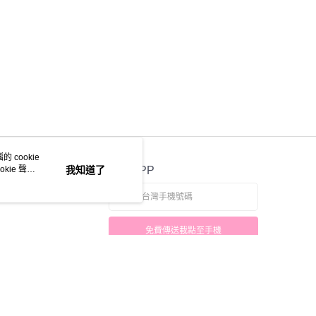
 cookie
kie 聲明
我知道了
官方APP
免費傳送載點至手機
本站最佳瀏覽環境請使用 Google Chrome、Firefox 或 Edge 以上版本