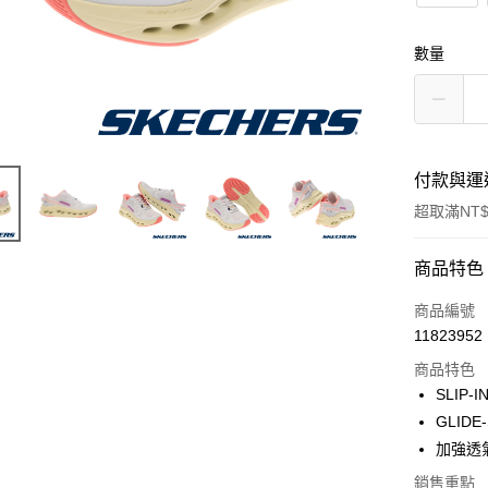
數量
付款與運
超取滿NT$
付款方式
商品特色
信用卡一
商品編號
11823952
超商取貨
商品特色
SLIP
運送方式
GLID
加強透
全家取貨
銷售重點