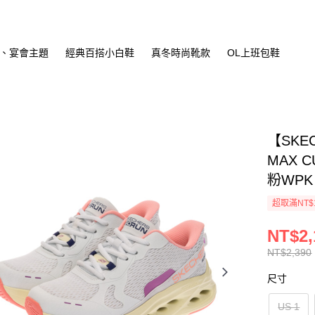
、宴會主題
經典百搭小白鞋
真冬時尚靴款
OL上班包鞋
【SKE
MAX C
粉WPK
超取滿NT$
NT$2,
NT$2,390
尺寸
US 1