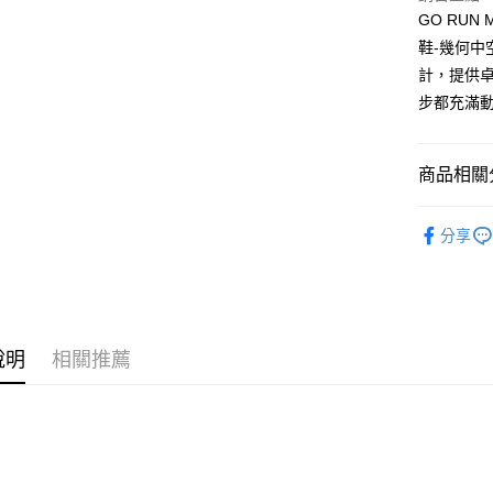
每筆NT$6
GO RUN 
7-11取貨
鞋-幾何中
每筆NT$6
計，提供
步都充滿
宅配
每筆NT$8
商品相關分
SKECHE
分享
說明
相關推薦