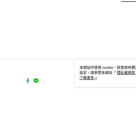
本網站中使用 cookie，欲查詢有關
設定，請參閱本網站「
隱私權條款
使用 cookie。
了解更多 >
TW-MWG1-61-221 Web2.0 Defa
© 2026 by 洒落森林有限公司