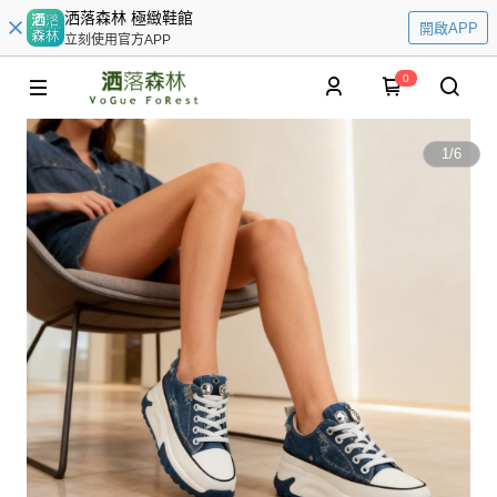
洒落森林 極緻鞋館
開啟APP
立刻使用官方APP
0
1
/
6