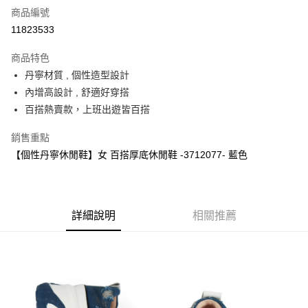
商品編號
超商取貨付款
11823533
運送方式
商品特色
丹寧材質 , 個性造型設計
全家取貨付款
內增高設計 , 舒適好穿搭
每筆NT$60，滿NT$1,000(含以上)免運費
百搭熱賣款，上班出遊皆百搭
7-11取貨付款
銷售重點
每筆NT$60，滿NT$1,000(含以上)免運費
【個性丹寧休閒鞋】女 百搭厚底休閒鞋 -3712077- 藍色
宅配
每筆NT$80，滿NT$1,000(含以上)免運費
詳細說明
相關推薦