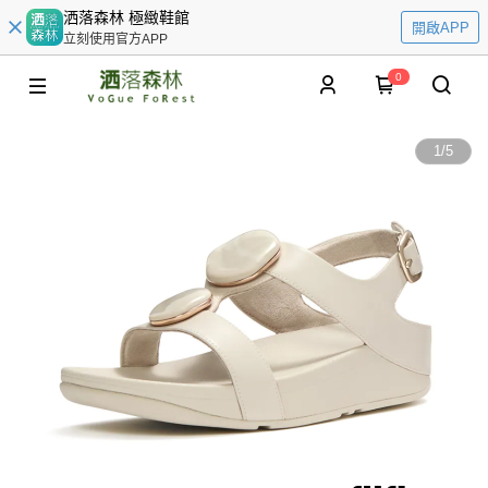
洒落森林 極緻鞋館
開啟APP
立刻使用官方APP
0
1
/
5