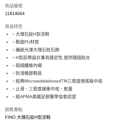
商品編號
超商取貨付款
11814664
運送方式
商品特色
‧大理石紋H型涼鞋
全家取貨付款
‧鞋面PU材質
每筆NT$60，滿NT$1,000(含以上)免運費
‧鑲嵌光澤大理石紋石飾
7-11取貨付款
‧H型前帶設計兼具穩定性,提供穩固貼合
每筆NT$60，滿NT$1,000(含以上)免運費
‧超細纖維內襯
‧防滑橡膠鞋底
宅配
‧經典MicrowobbleboardTM三密度微搖板中底
每筆NT$80，滿NT$1,000(含以上)免運費
‧止滑、三密度緩衝中底、輕量
‧經APMA美國足部醫學協會認證
銷售重點
FINO 大理石紋H型涼鞋