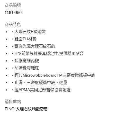
商品編號
超商取貨付款
11814664
運送方式
商品特色
‧大理石紋H型涼鞋
全家取貨付款
‧鞋面PU材質
每筆NT$60，滿NT$1,000(含以上)免運費
‧鑲嵌光澤大理石紋石飾
7-11取貨付款
‧H型前帶設計兼具穩定性,提供穩固貼合
每筆NT$60，滿NT$1,000(含以上)免運費
‧超細纖維內襯
‧防滑橡膠鞋底
宅配
‧經典MicrowobbleboardTM三密度微搖板中底
每筆NT$80，滿NT$1,000(含以上)免運費
‧止滑、三密度緩衝中底、輕量
‧經APMA美國足部醫學協會認證
銷售重點
FINO 大理石紋H型涼鞋