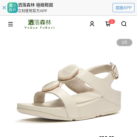
洒落森林 極緻鞋館
開啟APP
立刻使用官方APP
0
1
/
5