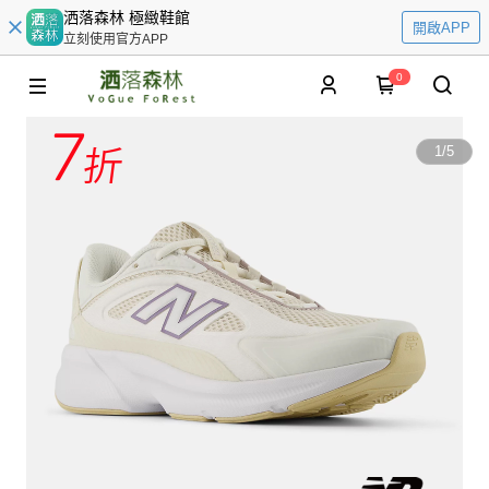
洒落森林 極緻鞋館
開啟APP
立刻使用官方APP
0
1
/
5