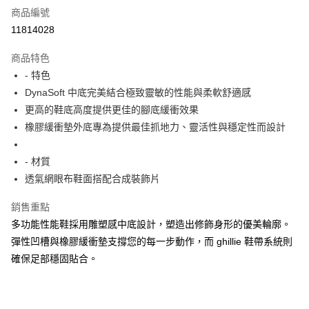
商品編號
超商取貨付款
11814028
ATM付款
商品特色
- 特色
運送方式
DynaSoft 中底完美結合極致靈敏的性能與柔軟舒適感
全家取貨付款
更高的鞋底高度提供更佳的腳底緩衝效果
每筆NT$60，滿NT$1,000(含以上)免運費
橡膠緩衝墊外底專為提供最佳抓地力、靈活性與穩定性而設計
7-11取貨付款
- 材質
每筆NT$60，滿NT$1,000(含以上)免運費
透氣網眼布鞋面搭配合成裝飾片
宅配
銷售重點
每筆NT$80，滿NT$1,000(含以上)免運費
多功能性能鞋採用雕塑感中底設計，塑造出修飾身形的優美輪廓。
彈性凹槽與橡膠緩衝墊支撐您的每一步動作，而 ghillie 鞋帶系統則
確保足部穩固貼合。