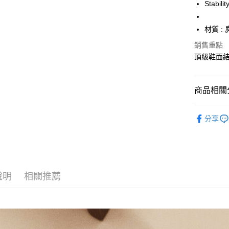
Stab
全家取貨
每筆NT$6
材質 :
銷售重點
7-11取貨
頂級鞋面
每筆NT$6
宅配
商品相關分
每筆NT$8
New Bal
分享
說明
相關推薦