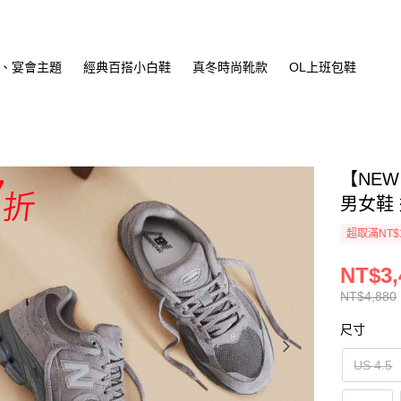
、宴會主題
經典百搭小白鞋
真冬時尚靴款
OL上班包鞋
【NEW
男女鞋 
超取滿NT$
NT$3,
NT$4,880
尺寸
US 4.5