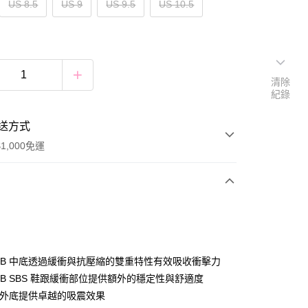
US 8.5
US 9
US 9.5
US 10.5
清除
紀錄
送方式
1,000免運
次付款
付款
ORB 中底透過緩衝與抗壓縮的雙重特性有效吸收衝擊力
RB SBS 鞋跟緩衝部位提供額外的穩定性與舒適度
gy 外底提供卓越的吸震效果