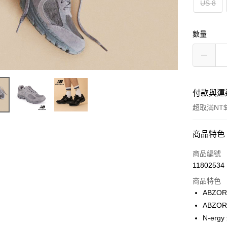
US 8
數量
付款與運
超取滿NT$
付款方式
商品特色
信用卡一
商品編號
11802534
超商取貨
商品特色
ATM付款
ABZ
ABZO
N-er
運送方式