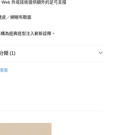
ility Web 外底技術提供額外的足弓支撐
付款
0，滿NT$1,000(含以上)免運費
 麂皮／網眼布鞋面
付款
結構為經典造型注入嶄新詮釋。
0，滿NT$1,000(含以上)免運費
類 (1)
0，滿NT$1,000(含以上)免運費
ance 運動鞋 休閒鞋
客服