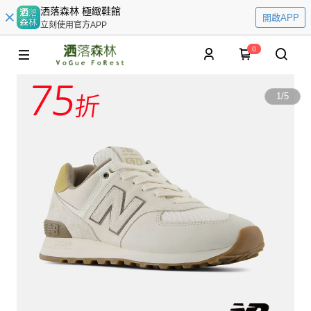
洒落森林 極緻鞋館
開啟APP
立刻使用官方APP
0
1
/
5