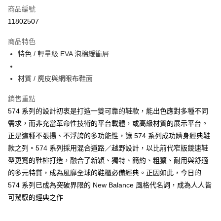
商品編號
超商取貨付款
11802507
ATM付款
商品特色
特色 / 輕量級 EVA 泡棉緩衝層
運送方式
全家取貨付款
材質 / 麂皮與網眼布鞋面
每筆NT$60，滿NT$1,000(含以上)免運費
銷售重點
7-11取貨付款
574 系列的設計初衷是打造一雙可靠的鞋款，能出色應對多種不同
每筆NT$60，滿NT$1,000(含以上)免運費
需求，而非充當革命性技術的平台載體，或高級材質的展示平台。
正是這種不張揚、不浮誇的多功能性，讓 574 系列成功躋身經典鞋
宅配
款之列。574 系列採用混合道路／越野設計，以比前代窄版競速鞋
每筆NT$80，滿NT$1,000(含以上)免運費
型更寬的鞋楦打造，融合了新穎、獨特、簡約、粗獷、耐用與舒適
的多元特質，成為風靡全球的鞋櫃必備經典。正因如此，今日的
574 系列已成為突破界限的 New Balance 風格代名詞，成為人人皆
可駕馭的經典之作