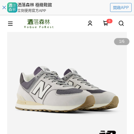
洒落森林 極緻鞋館
開啟APP
立刻使用官方APP
0
1
/
6