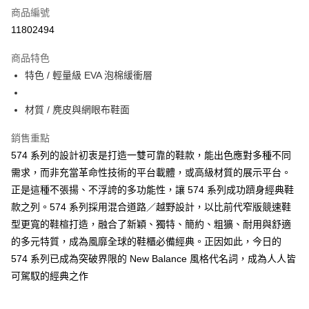
商品編號
超商取貨付款
11802494
ATM付款
商品特色
特色 / 輕量級 EVA 泡棉緩衝層
運送方式
全家取貨付款
材質 / 麂皮與網眼布鞋面
每筆NT$60，滿NT$1,000(含以上)免運費
銷售重點
7-11取貨付款
574 系列的設計初衷是打造一雙可靠的鞋款，能出色應對多種不同
每筆NT$60，滿NT$1,000(含以上)免運費
需求，而非充當革命性技術的平台載體，或高級材質的展示平台。
正是這種不張揚、不浮誇的多功能性，讓 574 系列成功躋身經典鞋
宅配
款之列。574 系列採用混合道路／越野設計，以比前代窄版競速鞋
每筆NT$80，滿NT$1,000(含以上)免運費
型更寬的鞋楦打造，融合了新穎、獨特、簡約、粗獷、耐用與舒適
的多元特質，成為風靡全球的鞋櫃必備經典。正因如此，今日的
574 系列已成為突破界限的 New Balance 風格代名詞，成為人人皆
可駕馭的經典之作