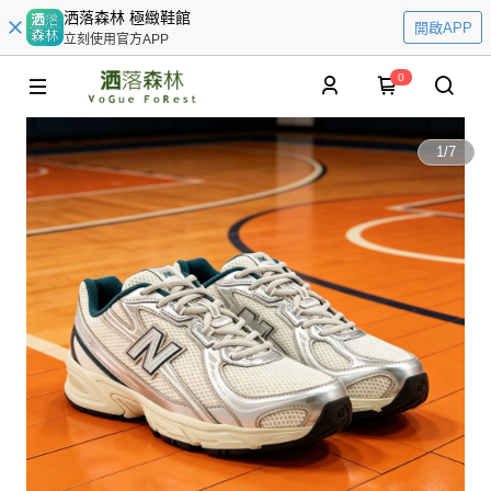
洒落森林 極緻鞋館
開啟APP
立刻使用官方APP
0
1
/
7