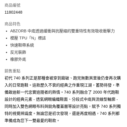
商品編號
超商取貨付款
11802448
ATM付款
商品特色
ABZORB 中底透過緩衝與抗壓縮的雙重特性有效吸收衝擊力
運送方式
模壓 TPU「N」標誌
全家取貨付款
快速鞋帶系統
每筆NT$60，滿NT$1,000(含以上)免運費
反光裝飾
橡膠外底
7-11取貨付款
每筆NT$60，滿NT$1,000(含以上)免運費
銷售重點
初代 740 系列正是那種會被穿到磨破、跑完無數英里後仍會再次購
宅配
入的日常跑鞋。這款歷久不衰的經典之作重現江湖，蓄勢待發，準
每筆NT$80，滿NT$1,000(含以上)免運費
備啟迪新一代忠實追隨者的熱情。740 系列融合了 2000 年代跑鞋
設計的經典元素 - 透氣網眼編織鞋面、分段式中底與流線型輪廓 -
同時加入雙色網眼布料與銳角覆蓋層等設計亮點，賦予 740 系列獨
特的視覺辨識度。無論您是初次發現，還是再度相遇，740 系列都
準備成為您下一雙最愛的鞋款。