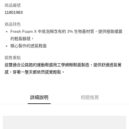
商品編號
超商取貨付款
11801983
ATM付款
商品特色
Fresh Foam X 中底泡棉含有約 3% 生物基材質，提供極致緩震
運送方式
的輕盈腳感。
全家取貨付款
精心製作的透氣鞋面
每筆NT$60，滿NT$1,000(含以上)免運費
銷售重點
7-11取貨付款
這雙適合公路跑的運動鞋選用工學網眼鞋面製造，提供舒適透氣著
每筆NT$60，滿NT$1,000(含以上)免運費
感，穿著一整天都依然感覺輕鬆。
宅配
每筆NT$80，滿NT$1,000(含以上)免運費
詳細說明
相關推薦