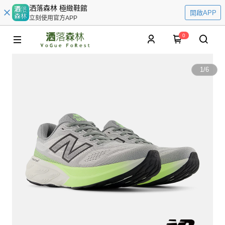
洒落森林 極緻鞋館
開啟APP
立刻使用官方APP
0
1
/
6