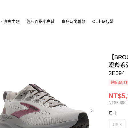
、宴會主題
經典百搭小白鞋
真冬時尚靴款
OL上班包鞋
【BRO
瞪羚系列
2E094
超取滿NT$
NT$5,
NT$5,690
尺寸
US 6