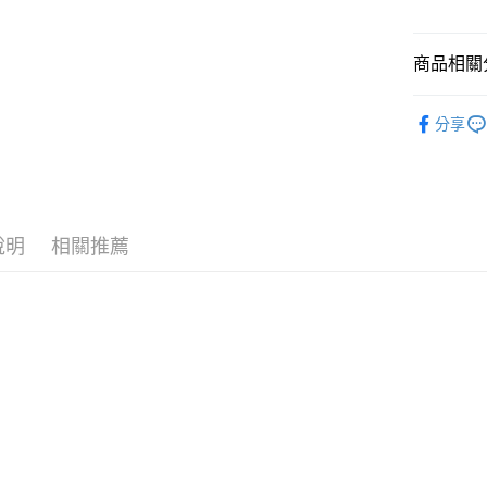
每筆NT$6
7-11取貨
商品相關分
每筆NT$6
BROOKS
宅配
分享
每筆NT$8
說明
相關推薦