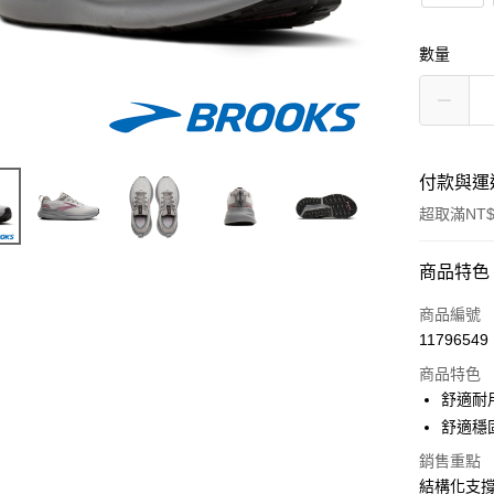
數量
付款與運
超取滿NT$
付款方式
商品特色
信用卡一
商品編號
11796549
超商取貨
商品特色
舒適耐
運送方式
舒適穩
銷售重點
全家取貨
結構化支