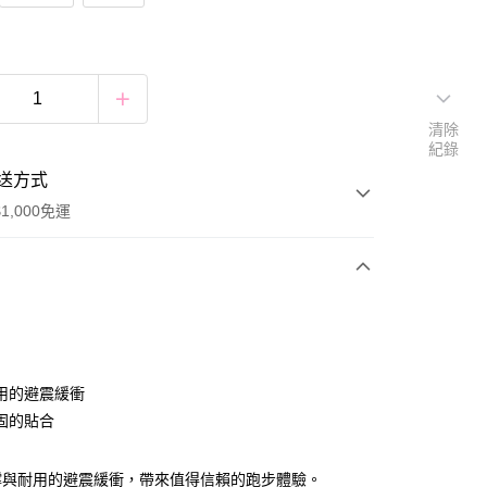
清除
紀錄
送方式
1,000免運
次付款
付款
用的避震緩衝
固的貼合
付款
撐與耐用的避震緩衝，帶來值得信賴的跑步體驗。