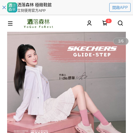
洒落森林 極緻鞋館
開啟APP
立刻使用官方APP
0
1
/
6