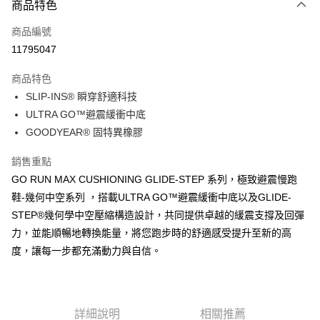
商品特色
信用卡一次付款
商品編號
超商取貨付款
11795047
運送方式
商品特色
SLIP-INS® 瞬穿舒適科技
全家取貨付款
ULTRA GO™避震緩衝中底
每筆NT$60，滿NT$1,000(含以上)免運費
GOODYEAR® 固特異橡膠
7-11取貨付款
銷售重點
每筆NT$60，滿NT$1,000(含以上)免運費
GO RUN MAX CUSHIONING GLIDE-STEP 系列，極致避震慢跑
宅配
鞋-幾何中空系列 ，搭載ULTRA GO™避震緩衝中底以及GLIDE-
每筆NT$80，滿NT$1,000(含以上)免運費
STEP®幾何學中空壓縮構造設計，共同提供卓越的緩震支撐及回彈
力，並能順暢地轉換能量，將您跑步時的舒適感受提升至新的高
度，讓每一步都充滿動力與自信。
詳細說明
相關推薦