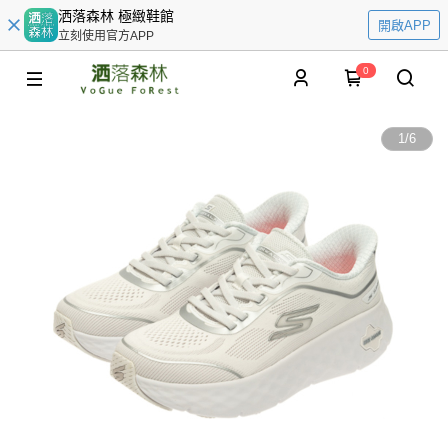
洒落森林 極緻鞋館
開啟APP
立刻使用官方APP
0
1
/
6