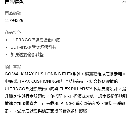
商品特色
信用卡一次付款
商品編號
超商取貨付款
11794326
運送方式
商品特色
ULTRA GO™避震緩衝中底
全家取貨付款
SLIP-INS® 瞬穿舒適科技
每筆NT$60，滿NT$1,000(含以上)免運費
加強透氣瑜珈鞋墊
7-11取貨付款
銷售重點
每筆NT$60，滿NT$1,000(含以上)免運費
GO WALK MAX CUSHIONING FLEX系列，避震靈活厚底健走鞋。
宅配
中底採用MAX CUSHIONING®加厚結構設計，結合輕便靈敏的
每筆NT$80，滿NT$1,000(含以上)免運費
ULTRA GO™避震緩衝中底與 FLEX PILLARS™ 多點支撐設計，提
升穩定性與行走舒適度，並搭配 NRT 搖滾式大底，讓步伐從落地到
推進更加順暢省力，再搭載SLIP-INS® 瞬穿舒適科技，讓您一踩即
走，享受厚底避震與穩定支撐的舒適步行體驗。