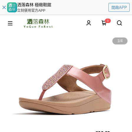
洒落森林 極緻鞋館
開啟APP
立刻使用官方APP
0
1
/
4