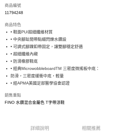
商品編號
超商取貨付款
11794248
運送方式
商品特色
• 鞋面PU/超細纖維材質
全家取貨付款
• 中央腳趾間帶點綴閃爍水鑽設
每筆NT$60，滿NT$1,000(含以上)免運費
• 可調式腳踝釦帶固定，讓雙腳穩定舒適
7-11取貨付款
• 超細纖維內襯
每筆NT$60，滿NT$1,000(含以上)免運費
• 防滑橡膠鞋底
• 經典MicrowobbleboardTM 三密度微搖板中底：
宅配
防滑，三密度緩衝中底，輕量
每筆NT$80，滿NT$1,000(含以上)免運費
• 經APMA美國足部醫學協會認證
銷售重點
FINO 水鑽混合金屬色 T字帶涼鞋
詳細說明
相關推薦