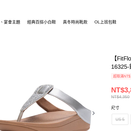
、宴會主題
經典百搭小白鞋
真冬時尚靴款
OL上班包鞋
【Fit
16325
超取滿NT$
NT$3,
NT$4,350
尺寸
US 5