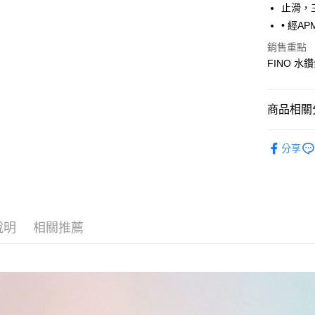
7-11取貨
止滑，
每筆NT$6
• 經A
銷售重點
宅配
FINO 
每筆NT$8
商品相關分
Fitflop 
分享
說明
相關推薦