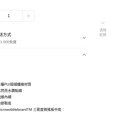
清除
送方式
紀錄
1,000免運
次付款
付款
金屬PU/超細纖維材質
帶以閃亮水鑽點綴
纖維內襯
付款
橡膠鞋底
0，滿NT$1,000(含以上)免運費
MicrowobbleboardTM 三密度微搖板中底：