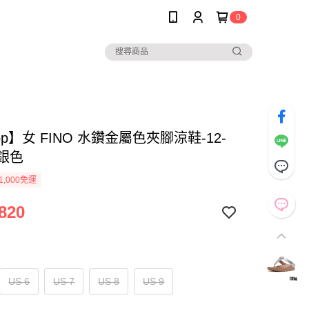
0
Flop】女 FINO 水鑽金屬色夾腳涼鞋-12-
-銀色
1,000免運
820
US 6
US 7
US 8
US 9