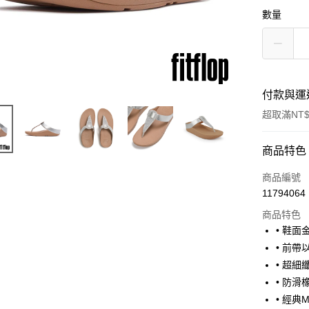
數量
付款與運
超取滿NT$
付款方式
商品特色
信用卡一
商品編號
11794064
超商取貨
商品特色
• 鞋面
運送方式
• 前
• 超細
全家取貨
• 防滑
每筆NT$6
• 經典