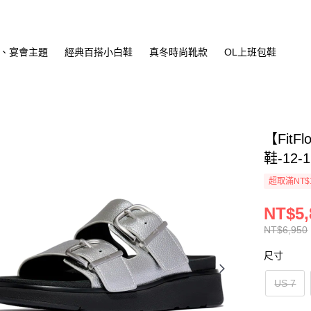
、宴會主題
經典百搭小白鞋
真冬時尚靴款
OL上班包鞋
【Fit
鞋-12-
超取滿NT$
NT$5,
NT$6,950
尺寸
US 7