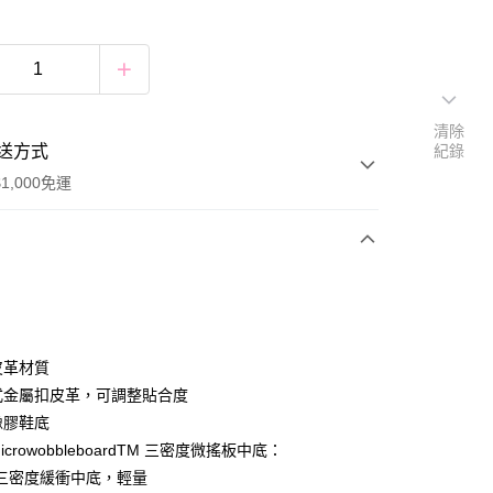
清除
送方式
紀錄
1,000免運
次付款
付款
皮革材質
調式金屬扣皮革，可調整貼合度
橡膠鞋底
付款
MicrowobbleboardTM 三密度微搖板中底：
0，滿NT$1,000(含以上)免運費
三密度緩衝中底，輕量