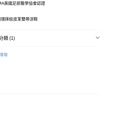
付款
PMA美國足部醫學協會認證
0，滿NT$1,000(含以上)免運費
F 扣環摔紋皮革雙帶涼鞋
0，滿NT$1,000(含以上)免運費
類 (1)
新品上市
女鞋
客服