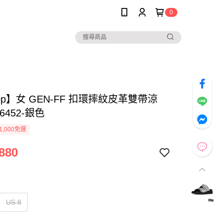
0
Flop】女 GEN-FF 扣環摔紋皮革雙帶涼
16452-銀色
1,000免運
880
US 8