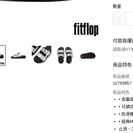
數量
付款與運
超取滿NT$
付款方式
商品特色
信用卡一
商品編號
11793857
超商取貨
商品特色
• 金屬
運送方式
• 可
• 防滑
全家取貨
• 經典
每筆NT$6
止滑，