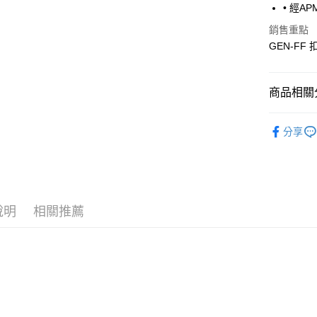
7-11取貨
• 經A
每筆NT$6
銷售重點
GEN-F
宅配
每筆NT$8
商品相關分
Fitflop 
分享
說明
相關推薦