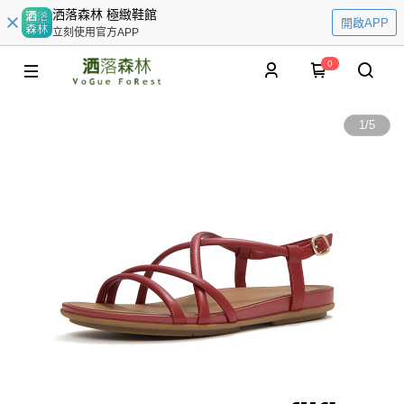
洒落森林 極緻鞋館
開啟APP
立刻使用官方APP
0
1
/
5