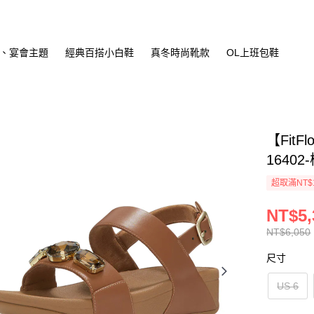
、宴會主題
經典百搭小白鞋
真冬時尚靴款
OL上班包鞋
【Fit
16402
超取滿NT$
NT$5,
NT$6,050
尺寸
US 6