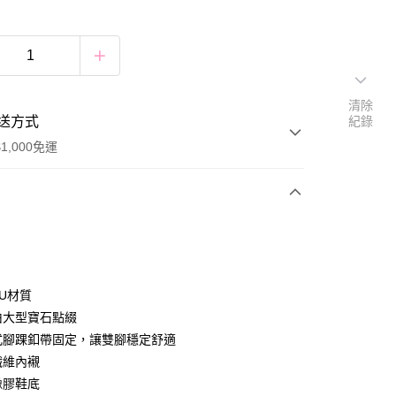
清除
送方式
紀錄
1,000免運
次付款
付款
PU材質
面由大型寶石點綴
調式腳踝釦帶固定，讓雙腳穩定舒適
付款
纖維內襯
0，滿NT$1,000(含以上)免運費
橡膠鞋底