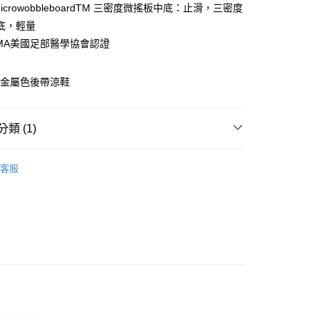
付款
MicrowobbleboardTM 三密度微搖板中底：止滑，三密度
0，滿NT$1,000(含以上)免運費
底，輕量
PMA美國足部醫學協會認證
0，滿NT$1,000(含以上)免運費
寶石金屬色後帶涼鞋
類 (1)
新品上市
女鞋
客服