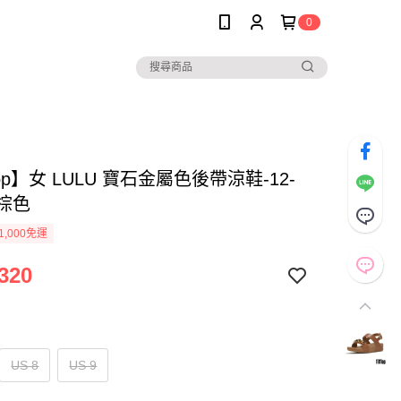
0
Flop】女 LULU 寶石金屬色後帶涼鞋-12-
-棕色
1,000免運
320
US 8
US 9