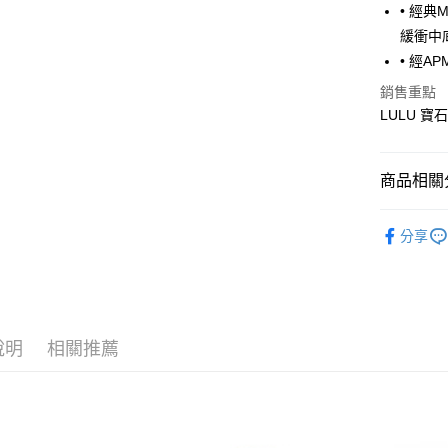
7-11取貨
• 經典
每筆NT$6
緩衝中
• 經A
宅配
銷售重點
每筆NT$8
LULU 
商品相關分
Fitflop 
分享
說明
相關推薦