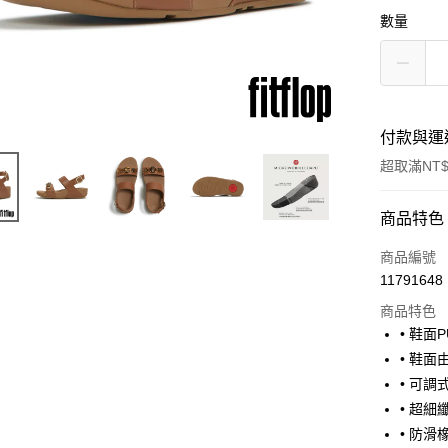
數量
付款與運
超取滿NT$
付款方式
商品特色
信用卡一
商品編號
11791648
超商取貨
商品特色
• 鞋面
運送方式
• 鞋
• 可
全家取貨
• 超細
每筆NT$6
• 防滑