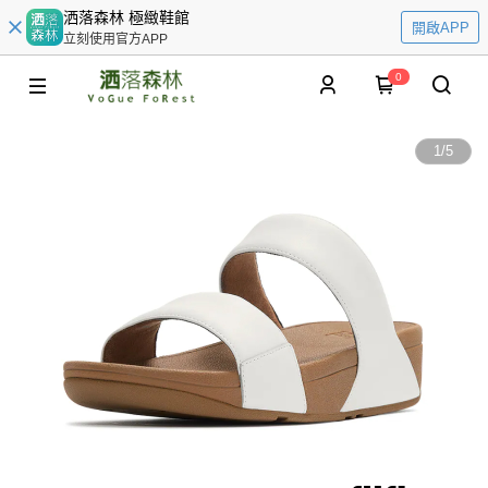
洒落森林 極緻鞋館
開啟APP
立刻使用官方APP
0
1
/
5