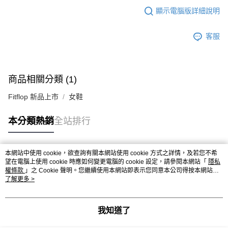
顯示電腦版詳細說明
客服
商品相關分類 (1)
Fitflop 新品上市
女鞋
本分類熱銷
全站排行
本網站中使用 cookie，欲查詢有關本網站使用 cookie 方式之詳情，及若您不希
熱門標籤
望在電腦上使用 cookie 時應如何變更電腦的 cookie 設定，請參閱本網站「
隱私
權條款
」之 Cookie 聲明。您繼續使用本網站即表示您同意本公司得按本網站使
用條款之 Cookie 聲明使用 cookie。
了解更多 >
我知道了