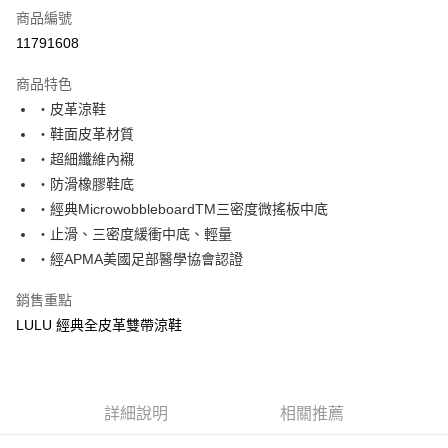
商品編號
超商取貨付款
11791608
運送方式
商品特色
‧皮革涼鞋
全家取貨付款
‧鞋面皮革材質
每筆NT$60，滿NT$1,000(含以上)免運費
‧超細纖維內襯
7-11取貨付款
‧防滑橡膠鞋底
每筆NT$60，滿NT$1,000(含以上)免運費
‧經典MicrowobbleboardTM三密度微搖板中底
‧止滑、三密度緩衝中底、輕量
宅配
‧經APMA美國足部醫學協會認證
每筆NT$80，滿NT$1,000(含以上)免運費
銷售重點
LULU 經典全皮革雙帶涼鞋
詳細說明
相關推薦