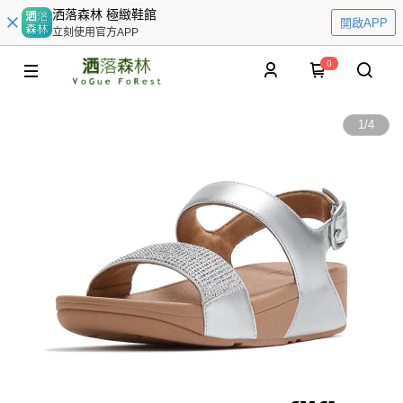
洒落森林 極緻鞋館
開啟APP
立刻使用官方APP
0
1
/
4