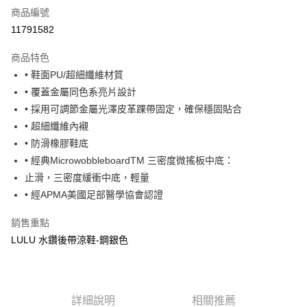
商品編號
超商取貨付款
11791582
運送方式
商品特色
• 鞋面PU/超細纖維材質
全家取貨付款
• 覆蓋金屬同色系亮片設計
每筆NT$60，滿NT$1,000(含以上)免運費
• 採用可調節金屬光澤皮革踝帶固定，確保穩固貼合
7-11取貨付款
• 超細纖維內襯
每筆NT$60，滿NT$1,000(含以上)免運費
• 防滑橡膠鞋底
• 經典MicrowobbleboardTM 三密度微搖板中底：
宅配
止滑，三密度緩衝中底，輕量
每筆NT$80，滿NT$1,000(含以上)免運費
• 經APMA美國足部醫學協會認證
銷售重點
LULU 水鑽後帶涼鞋-鋼銀色
詳細說明
相關推薦