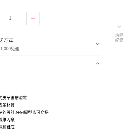
清除
送方式
紀錄
1,000免運
次付款
付款
式皮革後帶涼鞋
皮革材質
粘的設計,任何腳型皆可穿搭
付款
纖維內襯
0，滿NT$1,000(含以上)免運費
橡膠鞋底