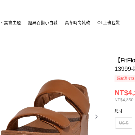
、宴會主題
經典百搭小白鞋
真冬時尚靴款
OL上班包鞋
【Fit
13999
超取滿NT$
NT$4,
NT$4,850
尺寸
US 5