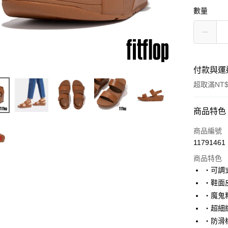
數量
付款與運
超取滿NT$
付款方式
商品特色
信用卡一
商品編號
11791461
超商取貨
商品特色
‧可調
運送方式
‧鞋面
‧魔鬼
全家取貨
‧超細
每筆NT$6
‧防滑