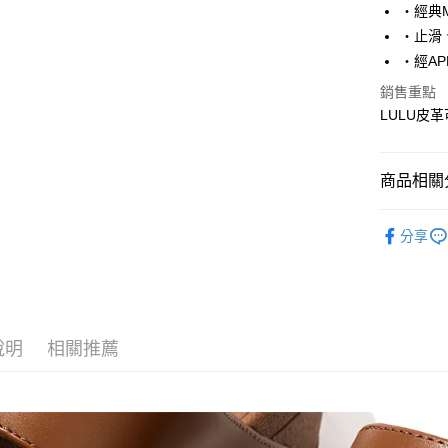
7-11取貨
‧經典M
每筆NT$6
‧止滑
‧經A
宅配
銷售重點
每筆NT$8
LULU皮
商品相關分
Fitflop 
分享
說明
相關推薦