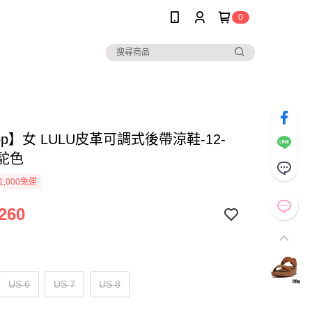
0
Flop】女 LULU皮革可調式後帶涼鞋-12-
-駝色
1,000免運
260
US 6
US 7
US 8