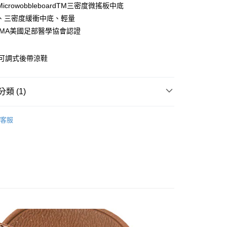
付款
icrowobbleboardTM三密度微搖板中底
0，滿NT$1,000(含以上)免運費
、三密度緩衝中底、輕量
PMA美國足部醫學協會認證
0，滿NT$1,000(含以上)免運費
革可調式後帶涼鞋
類 (1)
新品上市
女鞋
客服