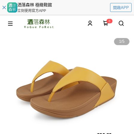
洒落森林 極緻鞋館
開啟APP
立刻使用官方APP
0
1
/
5