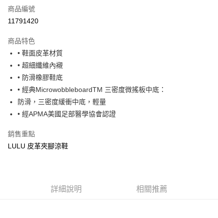
商品編號
超商取貨付款
11791420
運送方式
商品特色
• 鞋面皮革材質
全家取貨付款
• 超細纖維內襯
每筆NT$60，滿NT$1,000(含以上)免運費
• 防滑橡膠鞋底
7-11取貨付款
• 經典MicrowobbleboardTM 三密度微搖板中底：
每筆NT$60，滿NT$1,000(含以上)免運費
防滑，三密度緩衝中底，輕量
• 經APMA美國足部醫學協會認證
宅配
每筆NT$80，滿NT$1,000(含以上)免運費
銷售重點
LULU 皮革夾腳涼鞋
詳細說明
相關推薦