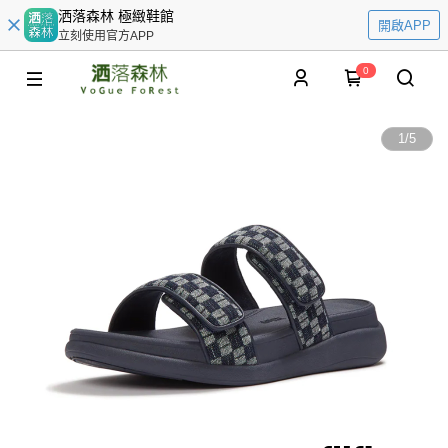
洒落森林 極緻鞋館
開啟APP
立刻使用官方APP
0
1
/
5