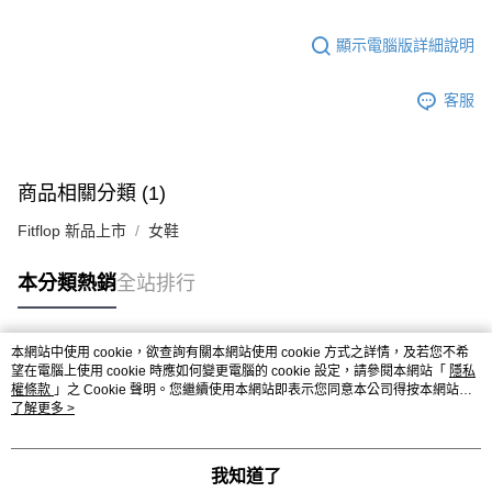
顯示電腦版詳細說明
客服
商品相關分類 (1)
Fitflop 新品上市
女鞋
本分類熱銷
全站排行
本網站中使用 cookie，欲查詢有關本網站使用 cookie 方式之詳情，及若您不希
熱門標籤
望在電腦上使用 cookie 時應如何變更電腦的 cookie 設定，請參閱本網站「
隱私
權條款
」之 Cookie 聲明。您繼續使用本網站即表示您同意本公司得按本網站使
用條款之 Cookie 聲明使用 cookie。
了解更多 >
我知道了