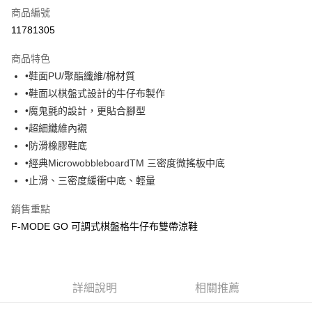
商品編號
超商取貨付款
11781305
運送方式
商品特色
•鞋面PU/聚酯纖維/棉材質
全家取貨付款
•鞋面以棋盤式設計的牛仔布製作
每筆NT$60，滿NT$1,000(含以上)免運費
•魔鬼氈的設計，更貼合腳型
7-11取貨付款
•超細纖維內襯
每筆NT$60，滿NT$1,000(含以上)免運費
•防滑橡膠鞋底
•經典MicrowobbleboardTM 三密度微搖板中底
宅配
•止滑、三密度緩衝中底、輕量
每筆NT$80，滿NT$1,000(含以上)免運費
銷售重點
F-MODE GO 可調式棋盤格牛仔布雙帶涼鞋
詳細說明
相關推薦