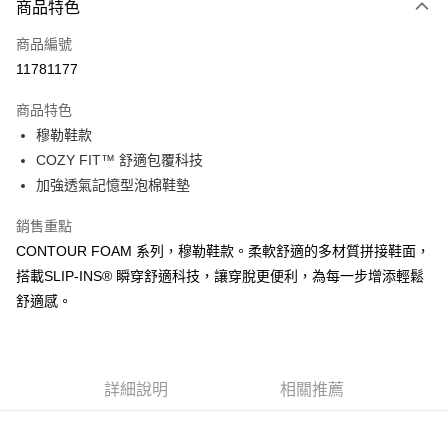
商品特色
信用卡一次付款
商品編號
超商取貨付款
11781177
運送方式
商品特色
穆勒鞋款
全家取貨付款
COZY FIT™ 舒適包覆科技
每筆NT$60，滿NT$1,000(含以上)免運費
加強透氣記憶型泡棉鞋墊
7-11取貨付款
銷售重點
每筆NT$60，滿NT$1,000(含以上)免運費
CONTOUR FOAM 系列，穆勒鞋款。柔軟舒適的多材質拼接鞋面，
宅配
搭載SLIP-INS® 瞬穿舒適科技，讓穿脫更便利，為每一步增添輕鬆
每筆NT$80，滿NT$1,000(含以上)免運費
舒適感。
詳細說明
相關推薦