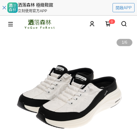
洒落森林 極緻鞋館
開啟APP
立刻使用官方APP
0
1
/
6