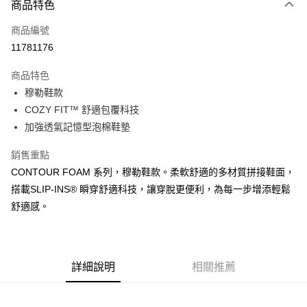
商品特色
信用卡一次付款
商品編號
超商取貨付款
11781176
運送方式
商品特色
穆勒鞋款
全家取貨付款
COZY FIT™ 舒適包覆科技
每筆NT$60，滿NT$1,000(含以上)免運費
加強透氣記憶型泡棉鞋墊
7-11取貨付款
銷售重點
每筆NT$60，滿NT$1,000(含以上)免運費
CONTOUR FOAM 系列，穆勒鞋款。柔軟舒適的多材質拼接鞋面，
宅配
搭載SLIP-INS® 瞬穿舒適科技，讓穿脫更便利，為每一步增添輕鬆
每筆NT$80，滿NT$1,000(含以上)免運費
舒適感。
詳細說明
相關推薦